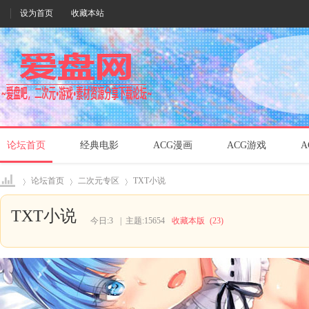
设为首页
收藏本站
论坛首页
经典电影
ACG漫画
ACG游戏
A
论坛首页
二次元专区
TXT小说
TXT小说
今日:
3
|
主题:
15654
收藏本版
(
23
)
爱盘
»
›
›