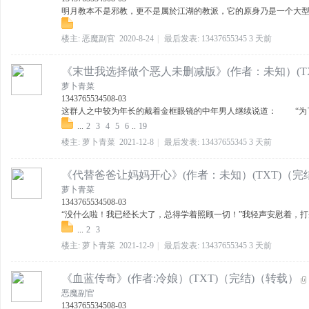
明月教本不是邪教，更不是属於江湖的教派，它的原身乃是一个大型商
楼主:
恶魔副官
2020-8-24
|
最后发表:
13437655345
3 天前
《末世我选择做个恶人未删减版》(作者：未知）(TX
萝卜青菜
13437655345
08-03
这群人之中较为年长的戴着金框眼镜的中年男人继续说道： “为了让
...
2
3
4
5
6
..
19
楼主:
萝卜青菜
2021-12-8
|
最后发表:
13437655345
3 天前
《代替爸爸让妈妈开心》(作者：未知）(TXT)（完
萝卜青菜
13437655345
08-03
“没什么啦！我已经长大了，总得学着照顾一切！”我轻声安慰着，打开
...
2
3
楼主:
萝卜青菜
2021-12-9
|
最后发表:
13437655345
3 天前
《血蓝传奇》(作者:冷娘）(TXT)（完结)（转载）
恶魔副官
13437655345
08-03