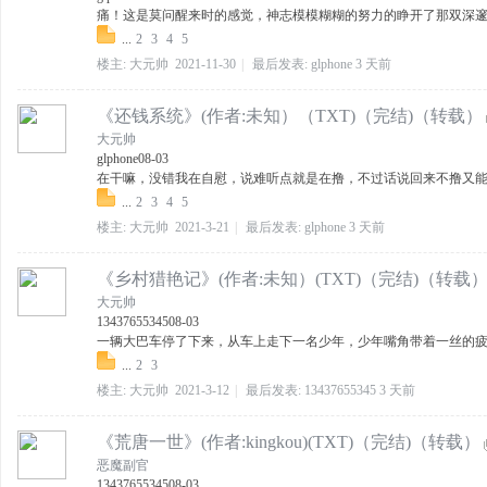
痛！这是莫问醒来时的感觉，神志模模糊糊的努力的睁开了那双深邃的
...
2
3
4
5
楼主:
大元帅
2021-11-30
|
最后发表:
glphone
3 天前
《还钱系统》(作者:未知）（TXT)（完结)（转载）
大元帅
glphone
08-03
在干嘛，没错我在自慰，说难听点就是在撸，不过话说回来不撸又能
...
2
3
4
5
楼主:
大元帅
2021-3-21
|
最后发表:
glphone
3 天前
《乡村猎艳记》(作者:未知）(TXT)（完结)（转载
大元帅
13437655345
08-03
一辆大巴车停了下来，从车上走下一名少年，少年嘴角带着一丝的疲倦
...
2
3
楼主:
大元帅
2021-3-12
|
最后发表:
13437655345
3 天前
《荒唐一世》(作者:kingkou)(TXT)（完结)（转载）
恶魔副官
13437655345
08-03