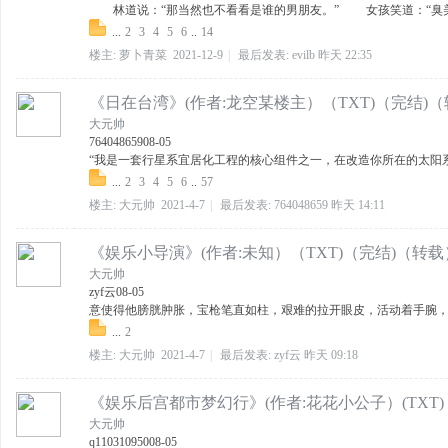
林道说：“那当然也不看看是谁的男朋友。” 女孩笑道：“臭美，
...
2
3
4
5
6
..
14
楼主:
萝卜青菜
2021-12-9
|
最后发表:
evilb
昨天 22:35
《日在台湾》(作者:龙空某楼主）（TXT)（完结)
大元帅
764048659
08-05
“我是一套行星系宜居化工程的核心组件之一，在改造你所在的太阳系时
...
2
3
4
5
6
..
57
楼主:
大元帅
2021-4-7
|
最后发表:
764048659
昨天 14:11
《娱乐小导演》(作者:未知）（TXT)（完结)（转载
大元帅
zyf云
08-05
意使得他膀胱肿胀，宝枪笔直如柱，艰难的拉开眼皮，活动着手腕，搓
...
2
楼主:
大元帅
2021-4-7
|
最后发表:
zyf云
昨天 09:18
《娱乐后宫都市梦幻行》(作者:花花小公子）(TXT
大元帅
q110310950
08-05