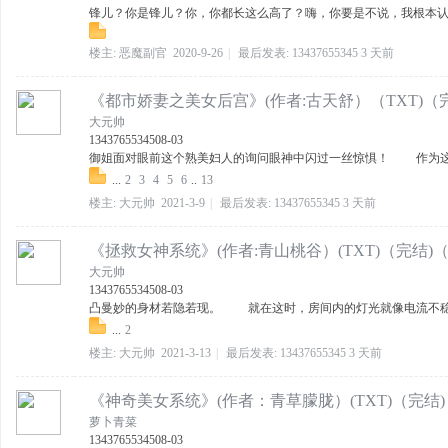
锋儿？你是锋儿？你，你都长这么高了？嗨，你要是不说，我根本认不
楼主:
恶魔副官
2020-9-26
|
最后发表:
13437655345
3 天前
《都市娇妻之美女后宫》(作者:古天舒）（TXT)（
大元帅
13437655345
08-03
御姐面对眼前这个熟美妇人的询问眼神中闪过一丝惊惧！ 作为这个
...
2
3
4
5
6
..
13
楼主:
大元帅
2021-3-9
|
最后发表:
13437655345
3 天前
《拯救女神系统》(作者:青山桃谷）(TXT)（完结)
大元帅
13437655345
08-03
凸曼妙的身材若隐若现。 就在这时，房间内的灯光就像电流不稳一
...
2
楼主:
大元帅
2021-3-13
|
最后发表:
13437655345
3 天前
《神奇美女系统》(作者：青草朦胧）(TXT)（完结
萝卜青菜
13437655345
08-03