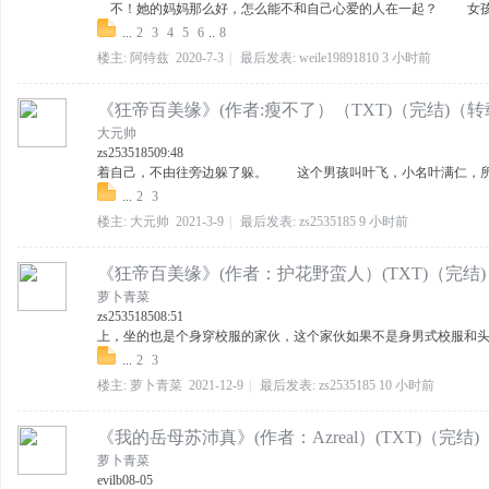
不！她的妈妈那么好，怎么能不和自己心爱的人在一起？ 女孩想着
...
2
3
4
5
6
..
8
楼主:
阿特兹
2020-7-3
|
最后发表:
weile19891810
3 小时前
《狂帝百美缘》(作者:瘦不了）（TXT)（完结)（
大元帅
zs2535185
09:48
着自己，不由往旁边躲了躲。 这个男孩叫叶飞，小名叶满仁，所以
...
2
3
楼主:
大元帅
2021-3-9
|
最后发表:
zs2535185
9 小时前
《狂帝百美缘》(作者：护花野蛮人）(TXT)（完结
萝卜青菜
zs2535185
08:51
上，坐的也是个身穿校服的家伙，这个家伙如果不是身男式校服和头只
...
2
3
楼主:
萝卜青菜
2021-12-9
|
最后发表:
zs2535185
10 小时前
《我的岳母苏沛真》(作者：Azreal）(TXT)（完结
萝卜青菜
evilb
08-05