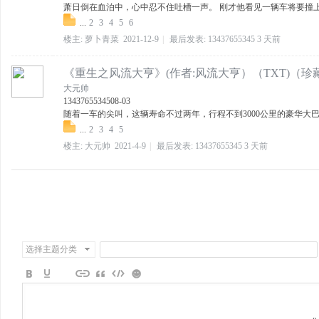
萧日倒在血泊中，心中忍不住吐槽一声。 刚才他看见一辆车将要撞上一
...
2
3
4
5
6
楼主:
萝卜青菜
2021-12-9
|
最后发表:
13437655345
3 天前
《重生之风流大亨》(作者:风流大亨）（TXT)（珍
大元帅
13437655345
08-03
随着一车的尖叫，这辆寿命不过两年，行程不到3000公里的豪华大巴完
...
2
3
4
5
楼主:
大元帅
2021-4-9
|
最后发表:
13437655345
3 天前
选择主题分类