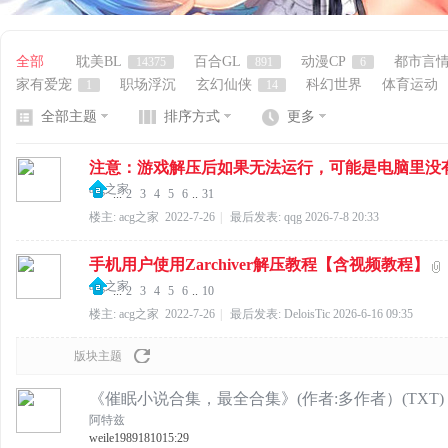
全部
耽美BL
百合GL
动漫CP
都市言
14375
891
6
家有爱宠
职场浮沉
玄幻仙侠
科幻世界
体育运动
1
14
网
全部主题
排序方式
更多
注意：游戏解压后如果无法运行，可能是电脑里没有安
acg之家
...
2
3
4
5
6
..
31
楼主:
acg之家
2022-7-26
|
最后发表:
qqg
2026-7-8 20:33
手机用户使用Zarchiver解压教程【含视频教程】
acg之家
...
2
3
4
5
6
..
10
楼主:
acg之家
2022-7-26
|
最后发表:
DeloisTic
2026-6-16 09:35
版块主题
《催眠小说合集，最全合集》(作者:多作者）(TXT
阿特兹
weile19891810
15:29