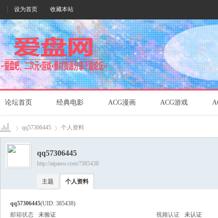
设为首页
收藏本站
论坛首页
经典电影
ACG漫画
ACG游戏
A
qq57306445
个人资料
qq57306445
http://aipanw.com/?385438
爱盘
›
›
主题
个人资料
qq57306445
(UID: 385438)
邮箱状态
未验证
视频认证
未认证