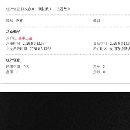
统计信息
好友数 0
|
回帖数 1
|
主题数 0
性别
保密
生日
-
网
活跃概况
用户组
新手上路
注册时间
2026-6-3 13:37
最后访问
2026-6-3 13:3
上次发表时间
2026-6-3 13:38
所在时区
使用系统默
统计信息
已用空间
0 B
积分
2
盘币
1
贡献
0