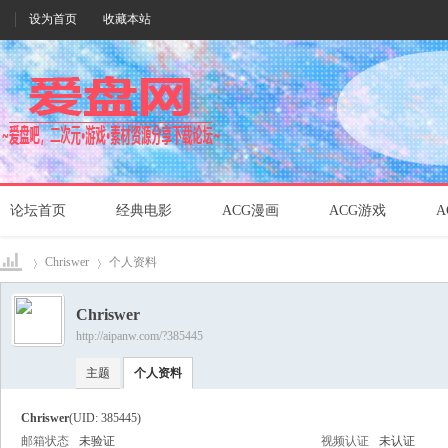
设为首页
收藏本站
论坛首页
经典电影
ACG漫画
ACG游戏
A
Chriswer
个人资料
Chriswer
http://aipanw.com/?385445
爱盘
›
›
主题
个人资料
Chriswer
(UID: 385445)
邮箱状态
未验证
视频认证
未认证