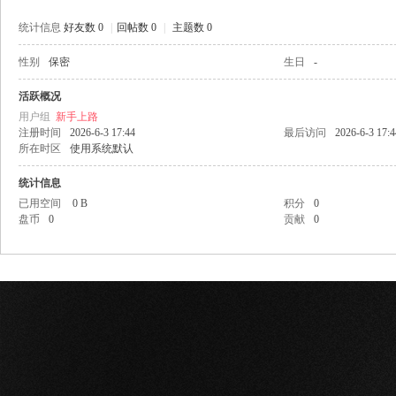
统计信息
好友数 0
|
回帖数 0
|
主题数 0
性别
保密
生日
-
网
活跃概况
用户组
新手上路
注册时间
2026-6-3 17:44
最后访问
2026-6-3 17:4
所在时区
使用系统默认
统计信息
已用空间
0 B
积分
0
盘币
0
贡献
0