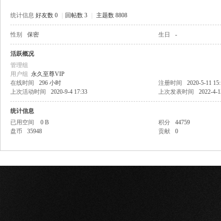
统计信息
好友数 0
|
回帖数 3
|
主题数 8808
性别
保密
生日
-
网
活跃概况
管理组
用户组
永久至尊VIP
在线时间
296 小时
注册时间
2020-5-11 15
上次活动时间
2020-9-4 17:33
上次发表时间
2022-4-1
统计信息
已用空间
0 B
积分
44759
盘币
35948
贡献
0