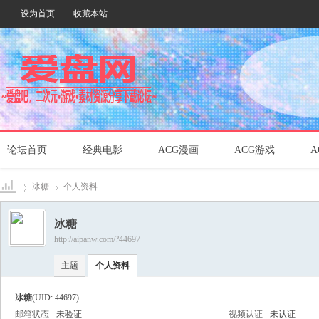
设为首页
收藏本站
论坛首页
经典电影
ACG漫画
ACG游戏
A
冰糖
个人资料
冰糖
http://aipanw.com/?44697
爱盘
›
›
主题
个人资料
冰糖
(UID: 44697)
邮箱状态
未验证
视频认证
未认证