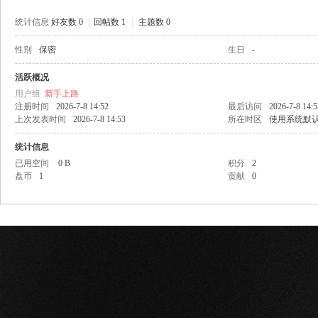
统计信息
好友数 0
|
回帖数 1
|
主题数 0
性别
保密
生日
-
网
活跃概况
用户组
新手上路
注册时间
2026-7-8 14:52
最后访问
2026-7-8 14:5
上次发表时间
2026-7-8 14:53
所在时区
使用系统默
统计信息
已用空间
0 B
积分
2
盘币
1
贡献
0