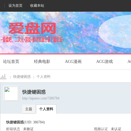
设为首页
收藏本站
论坛首页
经典电影
ACG漫画
ACG游戏
A
快捷键困惑
个人资料
快捷键困惑
http://aipanw.com/?386784
爱盘
›
›
主题
个人资料
快捷键困惑
(UID: 386784)
邮箱状态
未验证
视频认证
未认证