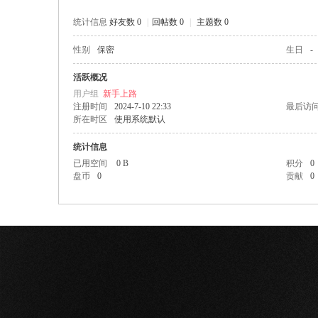
统计信息
好友数 0
|
回帖数 0
|
主题数 0
性别
保密
生日
-
网
活跃概况
用户组
新手上路
注册时间
2024-7-10 22:33
最后访
所在时区
使用系统默认
统计信息
已用空间
0 B
积分
0
盘币
0
贡献
0