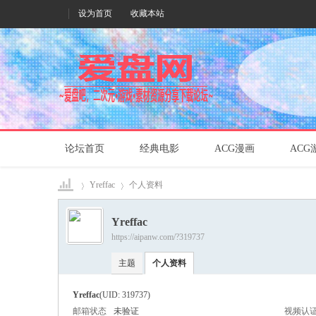
设为首页
收藏本站
论坛首页
经典电影
ACG漫画
ACG
Yreffac
个人资料
Yreffac
https://aipanw.com/?319737
爱盘
›
›
主题
个人资料
Yreffac
(UID: 319737)
邮箱状态
未验证
视频认