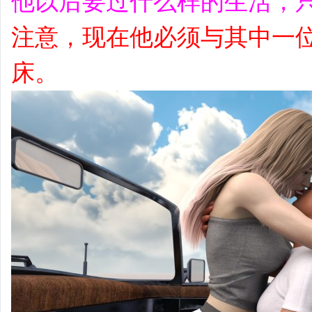
他以后要过什么样的生活，
注意，现在他必须与其中一
床。