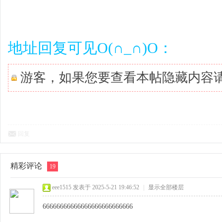
地址回复可见O(∩_∩)O：
游客，如果您要查看本帖隐藏内容
回复
精彩评论
19
eee1515
发表于 2025-5-21 19:46:52
|
显示全部楼层
66666666666666666666666666