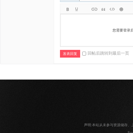
您需要登录
回帖后跳转到最后一页
发表回复
声明:本站从未参与资源储存
Pow