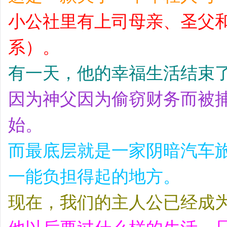
小公社里有上司母亲、圣父
系）。
有一天，他的幸福生活结束
因为神父因为偷窃财务而被
始。
而最底层就是一家阴暗汽车
一能负担得起的地方。
现在，我们的主人公已经成