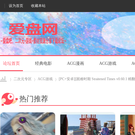
设为首页
收藏本站
论坛首页
经典电影
ACG漫画
ACG游戏
A
二次元专区
ACG游戏
[PC+安卓][困难时期 Straitened Times v0.60.1 精翻
热门推荐
爱盘
›
›
›