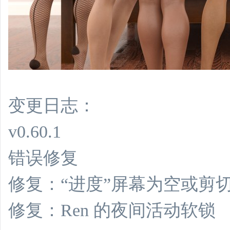
变更日志：
v0.60.1
错误修复
修复：“进度”屏幕为空或剪
修复：Ren 的夜间活动软锁