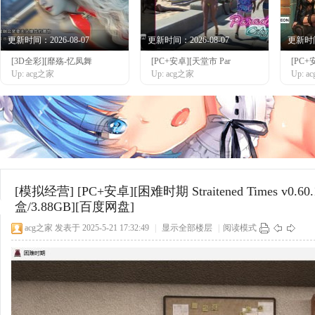
更新时间：2026-08-07
更新时间：2026-08-07
更新时间：
[3D全彩][靡殇-忆凤舞
[PC+安卓][天堂市 Par
[PC+
网
Up: acg之家
Up: acg之家
Up: 
[模拟经营]
[PC+安卓][困难时期 Straitened Times v
盒/3.88GB][百度网盘]
acg之家
发表于 2025-5-21 17:32:49
|
显示全部楼层
|
阅读模式