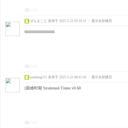
回复
ぜんまこと
发表于 2025-5-22 03:10:31
|
显示全部楼层
666666666666666
回复
seanking121
发表于 2025-5-22 08:41:42
|
显示全部楼层
[困难时期 Straitened Times v0.60
回复