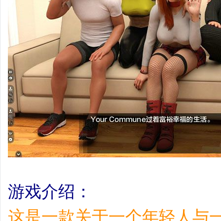
游戏介绍：
这是一款关于一个年轻人与