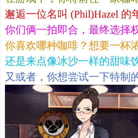
邂逅一位名叫 (Phil)Hazel
你们俩一拍即合，最终选择
你喜欢哪种咖啡？想要一杯
还是来点像冰沙一样的甜味
又或者，你想尝试一下特制