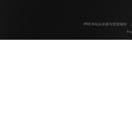
声明:本站从未参与资源储存
Pow