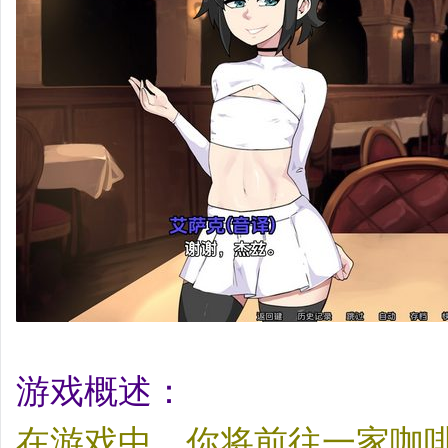
游戏概述：
在游戏中，你将前往一家咖