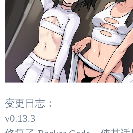
变更日志：
v0.13.3