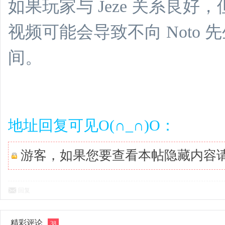
如果玩家与 Jeze 关系良
视频可能会导致不向 Noto
间。
地址回复可见O(∩_∩)O：
游客，如果您要查看本帖隐藏内容
回复
精彩评论
38