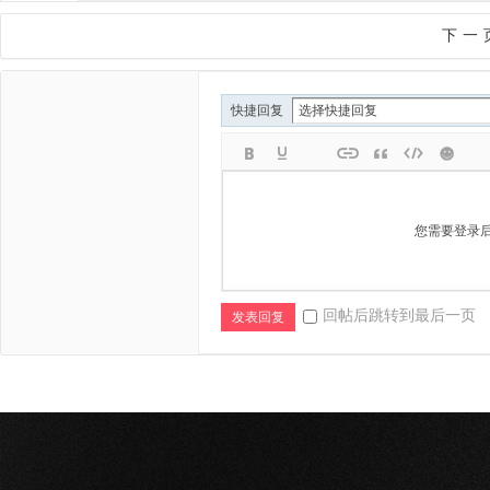
下一
快捷回复
您需要登录
回帖后跳转到最后一页
发表回复