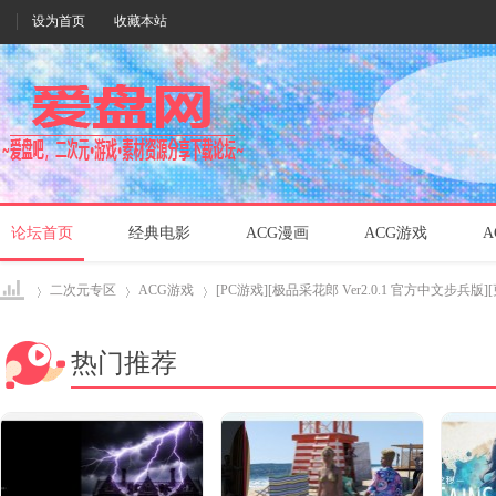
设为首页
收藏本站
论坛首页
经典电影
ACG漫画
ACG游戏
A
二次元专区
ACG游戏
[PC游戏][极品采花郎 Ver2.0.1 官方中文步兵版][更新
热门推荐
爱盘
›
›
›