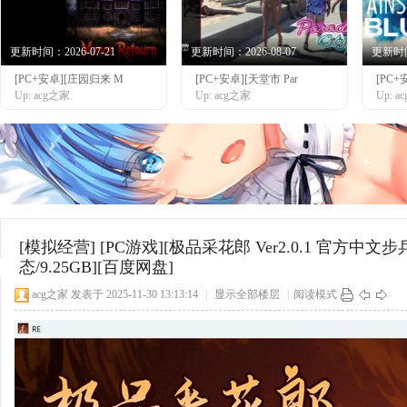
更新时间：2026-07-21
更新时间：2026-08-07
更新时间：
[PC+安卓][庄园归来 M
[PC+安卓][天堂市 Par
[PC+
网
Up: acg之家
Up: acg之家
Up: 
[模拟经营]
[PC游戏][极品采花郎 Ver2.0.1 官方中文步
态/9.25GB][百度网盘]
acg之家
发表于 2025-11-30 13:13:14
|
显示全部楼层
|
阅读模式