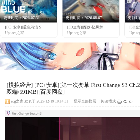
更新时间：2026-07-31
更新时间：2026-08-07
更新时间：
[PC+安卓][蓝色污渍 S
[3D全彩][靡殇-忆凤舞
[3D
网
Up: acg之家
Up: acg之家
Up: 
[模拟经营]
[PC+安卓][第一次变革 First Change S3 
双端/591MB][百度网盘]
acg之家
发表于 2025-12-19 10:14:31
|
显示全部楼层
|
阅读模式