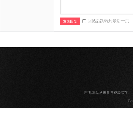
回帖后跳转到最后一页
发表回复
声明:本站从未参与资源储存
Pow