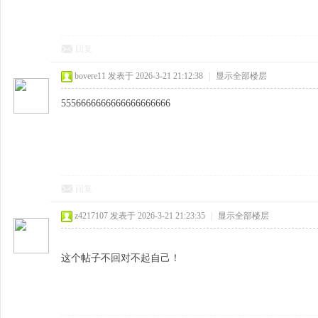
回复
bovere11
发表于 2026-3-21 21:12:38
|
显示全部楼层
5556666666666666666666
回复
z4217107
发表于 2026-3-21 21:23:35
|
显示全部楼层
这个帖子不回对不起自己！