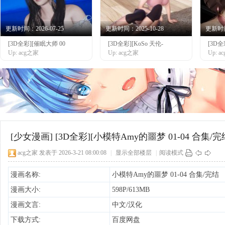
更新时间：2026-07-25
更新时间：2025-10-28
更新时间：
[3D全彩][催眠大师 00
[3D全彩][KoSo 天伦-
[3D
网
Up: acg之家
Up: acg之家
Up: 
[少女漫画]
[3D全彩][小模特Amy的噩梦 01-04 合集/完结
acg之家
发表于 2026-3-21 08:00:08
|
显示全部楼层
|
阅读模式
漫画名称:
小模特Amy的噩梦 01-04 合集/完结
漫画大小:
598P/613MB
漫画文言:
中文/汉化
下载方式:
百度网盘