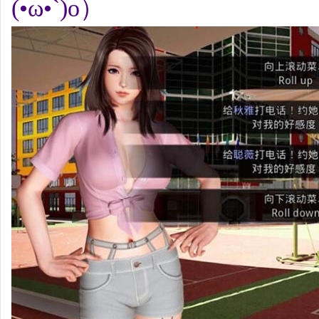
(•ω•`)o）