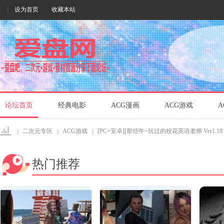
设为首页
收藏本站
论坛首页
经典电影
ACG漫画
ACG游戏
A
二次元专区
ACG游戏
[PC+安卓][那些年~玩过的校花英语老师 Ver1.18 V
热门推荐
爱盘
›
›
›