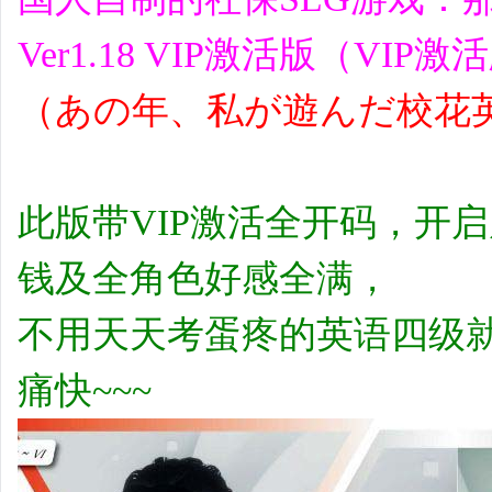
Ver1.18 VIP激活版（VI
（あの年、私が遊んだ校花
此版带VIP激活全开码，开
钱及全角色好感全满，
不用天天考蛋疼的英语四级
痛快~~~