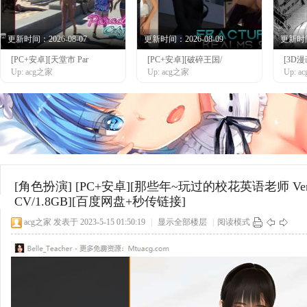
更新时间：2026-08-07
更新时间：2026-08-09
更新时间：
[PC+安卓][天堂市 Par
[PC+安卓][破碎王国/
[3D
网
Up: acg之家
Up: acg之家
Up: 
[角色扮演]
[PC+安卓][那些年~玩过的校花英语老师 Ver1
CV/1.8GB][百度网盘+秒传链接]
acg之家
发表于 2023-5-15 01:50:19
|
显示全部楼层
|
阅读模式